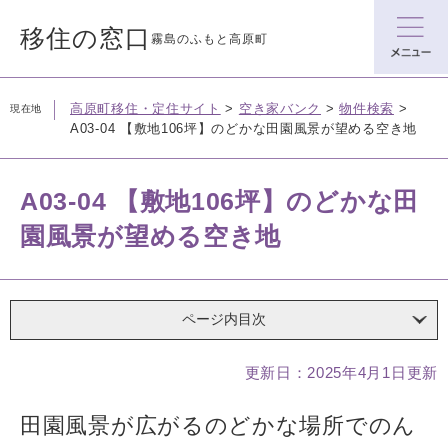
ペ
メニューを飛ばして本文へ
ー
移住の窓口
霧島のふもと高原町
ジ
の
先
高原町移住・定住サイト
>
空き家バンク
>
物件検索
>
現在地
頭
A03-04 【敷地106坪】のどかな田園風景が望める空き地
で
す。
A03-04 【敷地106坪】のどかな田
園風景が望める空き地
ページ内目次
本
更新日：2025年4月1日更新
文
田園風景が広がるのどかな場所でのん