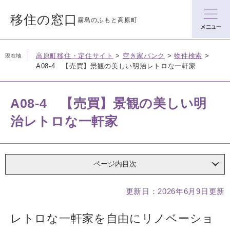
ペ
メニューを飛ばして本文へ
ー
移住の窓口
霧島のふもと高原町
ジ
の
先
高原町移住・定住サイト
>
空き家バンク
>
物件検索
>
現在地
頭
A08-4 【売買】景観の美しい明治レトロな一軒家
で
す。
A08-4 【売買】景観の美しい明
治レトロな一軒家
ページ内目次
本
更新日：2026年6月9日更新
文
レトロな一軒家を自由にリノベーショ