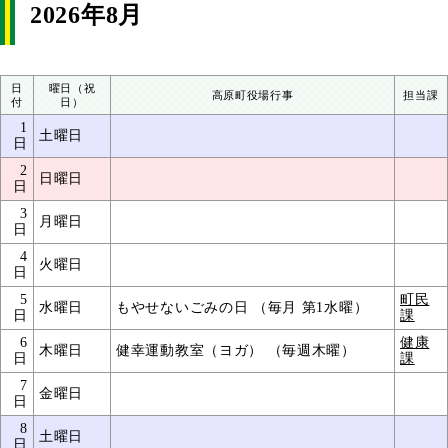
2026年8月
日
曜日（祝
高原町役場行事
担当課
付
日）
1
土曜日
日
2
日曜日
日
3
月曜日
日
4
火曜日
日
5
町民
水曜日
もやせないごみの日 （毎月 第1水曜）
日
課
6
健康
木曜日
健幸運動教室（ヨガ） （毎週木曜）
日
課
7
金曜日
日
8
土曜日
日