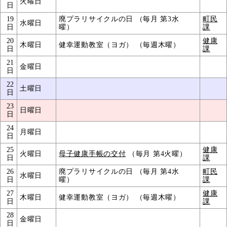
火曜日
日
19
廃プラリサイクルの日 （毎月 第3水
町民
水曜日
日
曜）
課
20
健康
木曜日
健幸運動教室（ヨガ） （毎週木曜）
日
課
21
金曜日
日
22
土曜日
日
23
日曜日
日
24
月曜日
日
25
健康
火曜日
母子健康手帳の交付
（毎月 第4火曜）
日
課
26
廃プラリサイクルの日 （毎月 第4水
町民
水曜日
日
曜）
課
27
健康
木曜日
健幸運動教室（ヨガ） （毎週木曜）
日
課
28
金曜日
日