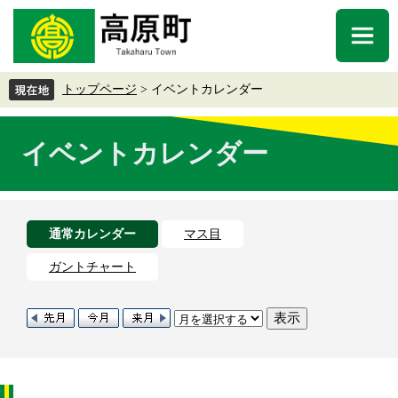
ペ
メ
ー
ニ
メ
ジ
ュ
ニ
の
ー
ュ
先
を
トップページ
>
イベントカレンダー
ー
頭
飛
で
ば
本
す
し
イベントカレンダー
文
。
て
本
文
へ
通常カレンダー
マス目
ガントチャート