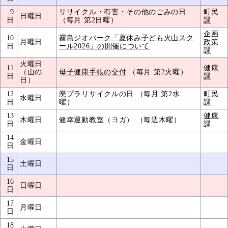
9
リサイクル・有害・その他のごみの日
町民
日曜日
日
（毎月 第2日曜）
課
企画
10
霧島ジオパーク「夏休み子ども火山スク
月曜日
政策
日
ール2026」の開催について
課
火曜日
11
健康
（山の
母子健康手帳の交付
（毎月 第2火曜）
日
課
日）
12
廃プラリサイクルの日 （毎月 第2水
町民
水曜日
日
曜）
課
13
健康
木曜日
健幸運動教室（ヨガ） （毎週木曜）
日
課
14
金曜日
日
15
土曜日
日
16
日曜日
日
17
月曜日
日
18