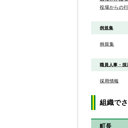
役場からの
例規集
例規集
職員人事・採
採用情報
組織で
町長