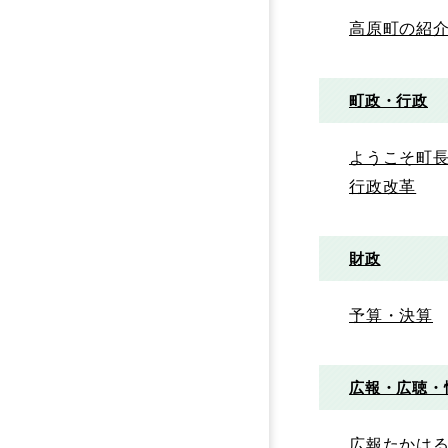
高原町の紹
町政・行政
ようこそ町
行政改革
財政
予算・決算
広報・広聴・
広報たかは