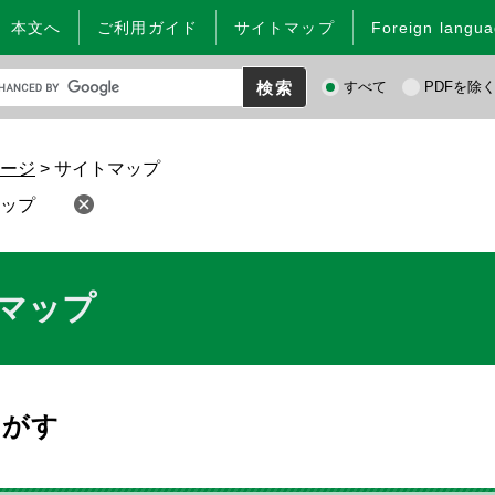
本文へ
ご利用ガイド
サイトマップ
Foreign langu
検
すべて
PDFを除
索
対
象
ージ
>
サイトマップ
ップ
マップ
さがす