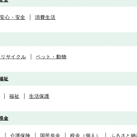
安心・安全
消費生活
・リサイクル
ペット・動物
福祉
福祉
生活保護
税金
険
介護保険
国民年金
税金（個人）
ふるさと納