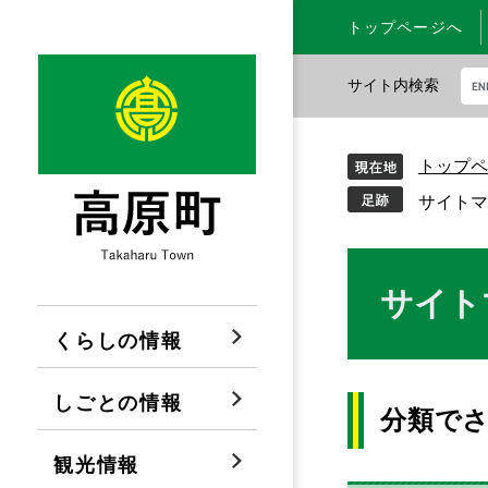
ペ
メ
トップページへ
ー
ニ
ジ
ュ
サイト内検索
の
ー
先
を
G
頭
飛
o
トップペ
で
ば
o
す
し
g
サイトマ
。
て
l
本
e
文
カ
本
サイト
へ
ス
文
タ
くらしの情報
ム
検
しごとの情報
索
分類で
観光情報