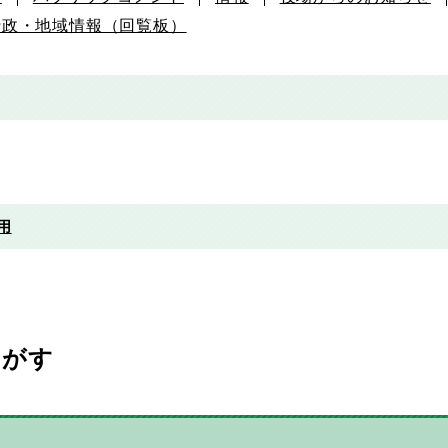
行政・地域情報（回覧板）
用
さがす