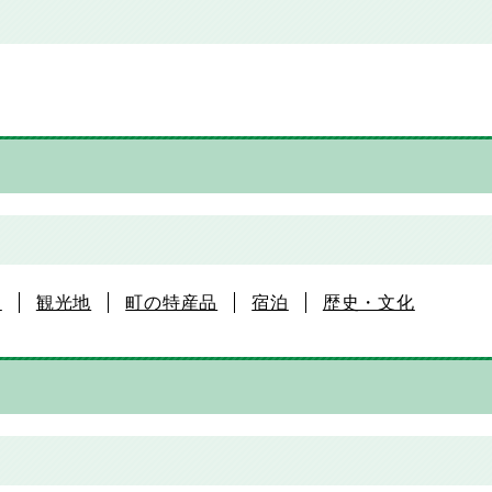
ト
観光地
町の特産品
宿泊
歴史・文化