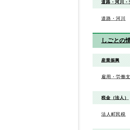
道路・河川・
道路・河川
しごとの
産業振興
雇用・労働
税金（法人）
法人町民税