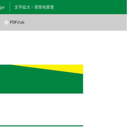
age
文字拡大・背景色変更
く
PDFのみ