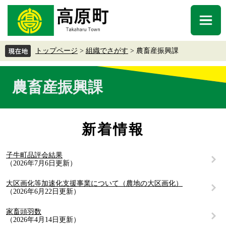
ペ
メ
ー
ニ
メ
ジ
ュ
ニ
の
ー
ュ
先
を
トップページ
>
組織でさがす
>
農畜産振興課
ー
頭
飛
で
ば
本
す
し
農畜産振興課
文
。
て
本
文
へ
新着情報
子牛町品評会結果
2026年7月6日更新
大区画化等加速化支援事業について（農地の大区画化）
2026年6月22日更新
家畜頭羽数
2026年4月14日更新