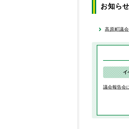
お知ら
高原町議
イ
議会報告会