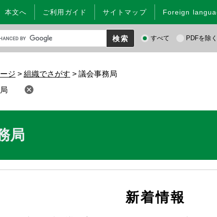
本文へ
ご利用ガイド
サイトマップ
Foreign langu
検
すべて
PDFを除
索
対
象
ージ
>
組織でさがす
>
議会事務局
局
務局
新着情報