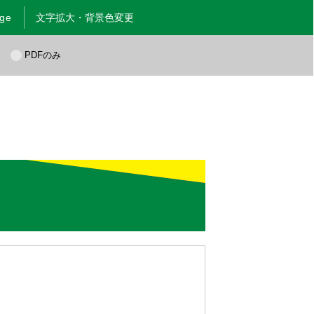
age
文字拡大・背景色変更
く
PDFのみ