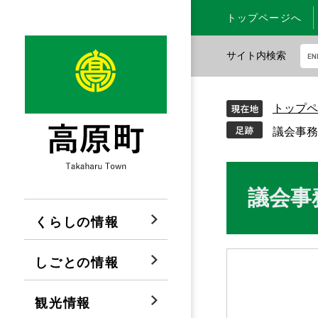
ペ
メ
トップページへ
ー
ニ
ジ
ュ
サイト内検索
の
ー
先
を
G
頭
飛
o
トップペ
で
ば
o
す
し
g
議会事務
。
て
l
本
e
文
カ
本
議会事
へ
ス
文
タ
くらしの情報
ム
検
しごとの情報
索
観光情報