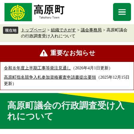
ペ
メ
ー
ニ
メ
ジ
ュ
ニ
の
ー
ュ
先
を
トップページ
>
組織でさがす
>
議会事務局
>
高原町議会
ー
頭
飛
の行政調査受け入れについて
で
ば
す
し
本
重要なお知らせ
。
て
文
本
文
令和８年度上半期工事等発注見通し
2026年4月1日更新
へ
高原町指名競争入札参加資格審査申請書提出要領
2025年12月15日
更新
高原町議会の行政調査受け入
れについて