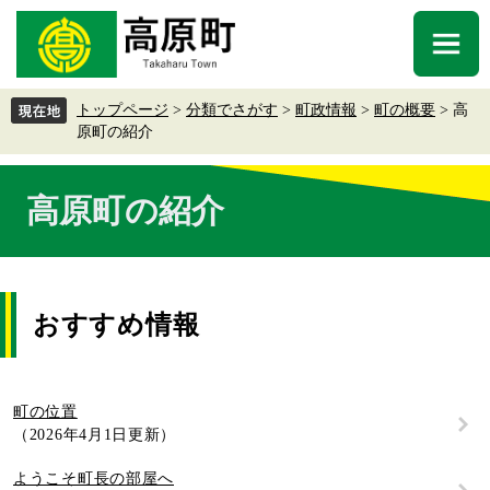
ペ
メ
ー
ニ
メ
ジ
ュ
ニ
の
ー
ュ
先
を
トップページ
>
分類でさがす
>
町政情報
>
町の概要
>
高
ー
頭
飛
原町の紹介
で
ば
す
し
本
。
て
高原町の紹介
文
本
文
へ
おすすめ情報
町の位置
2026年4月1日更新
ようこそ町長の部屋へ