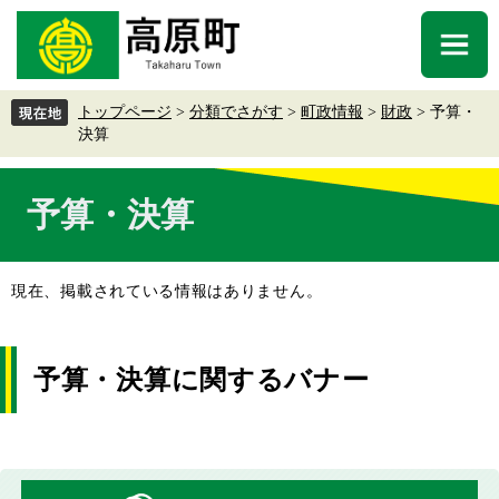
ペ
メ
ー
ニ
メ
ジ
ュ
ニ
の
ー
ュ
先
を
トップページ
>
分類でさがす
>
町政情報
>
財政
>
予算・
ー
頭
飛
決算
で
ば
す
し
本
。
て
予算・決算
文
本
文
へ
現在、掲載されている情報はありません。
予算・決算に関するバナー