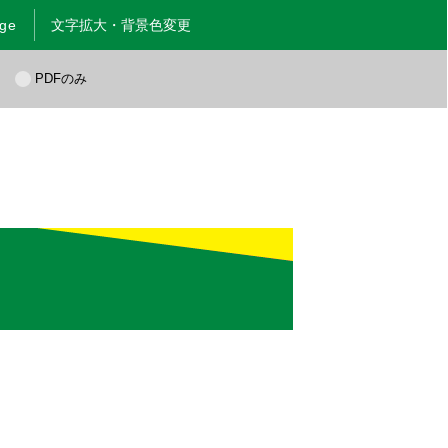
age
文字拡大・背景色変更
く
PDFのみ