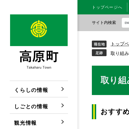
ペ
メ
トップページへ
ー
ニ
ジ
ュ
サイト内検索
の
ー
先
を
G
頭
飛
o
トップペ
で
ば
o
す
し
g
取り組み
。
て
l
本
e
文
カ
本
取り組
へ
ス
文
タ
くらしの情報
ム
検
しごとの情報
索
おすす
観光情報