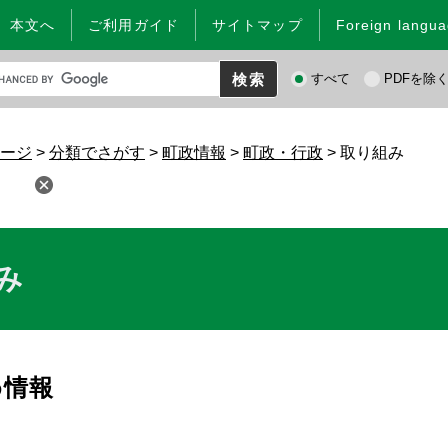
本文へ
ご利用ガイド
サイトマップ
Foreign langu
検
すべて
PDFを除
索
対
象
ージ
>
分類でさがす
>
町政情報
>
町政・行政
>
取り組み
み
め情報