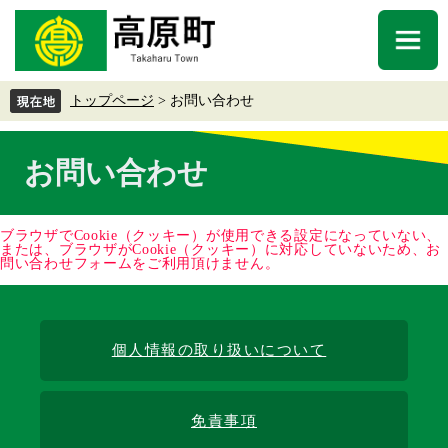
ペ
メ
ー
ニ
メ
ジ
ュ
ニ
の
ー
ュ
先
を
トップページ
>
お問い合わせ
ー
頭
飛
で
ば
本
す
し
お問い合わせ
文
。
て
本
文
ブラウザでCookie（クッキー）が使用できる設定になっていない、
へ
または、ブラウザがCookie（クッキー）に対応していないため、お
問い合わせフォームをご利用頂けません。
個人情報の取り扱いについて
免責事項