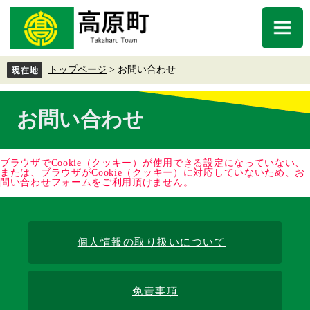
ペ
メ
ー
ニ
メ
ジ
ュ
ニ
の
ー
ュ
先
を
トップページ
>
お問い合わせ
ー
頭
飛
で
ば
本
す
し
お問い合わせ
文
。
て
本
文
ブラウザでCookie（クッキー）が使用できる設定になっていない、
へ
または、ブラウザがCookie（クッキー）に対応していないため、お
問い合わせフォームをご利用頂けません。
個人情報の取り扱いについて
免責事項