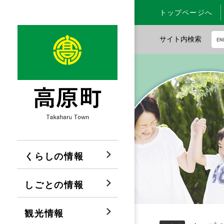
ペ
メ
トップページへ
ー
ニ
ジ
ュ
サイト内検索
の
ー
先
を
G
頭
飛
o
で
ば
o
す
し
g
。
て
l
本
e
文
カ
へ
ス
タ
くらしの情報
ム
検
しごとの情報
索
観光情報