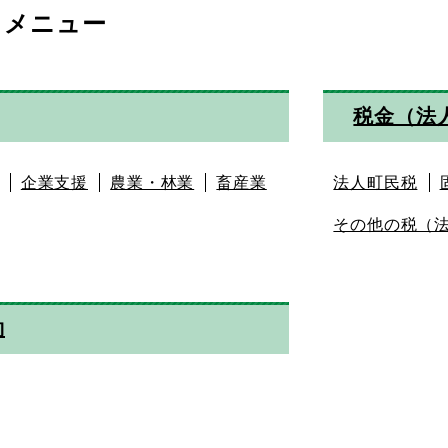
リメニュー
税金（法
企業支援
農業・林業
畜産業
法人町民税
その他の税（
約