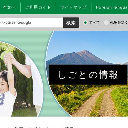
本文へ
ご利用ガイド
サイトマップ
Foreign langu
検
すべて
PDFを除
索
対
象
しごとの情報