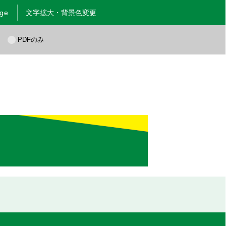
age
文字拡大・背景色変更
く
PDFのみ