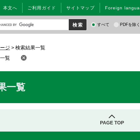
本文へ
ご利用ガイド
サイトマップ
Foreign langu
検
すべて
PDFを除
索
対
象
ージ
>
検索結果一覧
一覧
果一覧
PAGE TOP