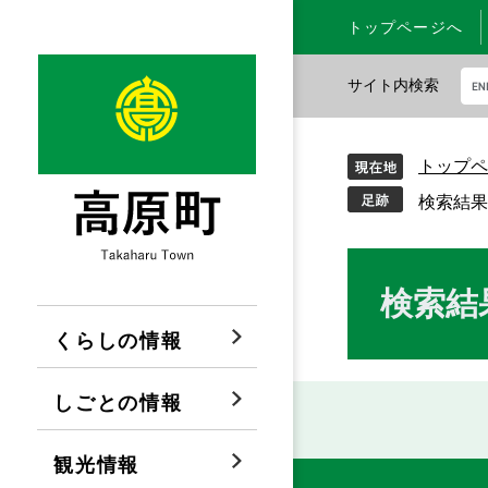
ペ
メ
トップページへ
ー
ニ
ジ
ュ
サイト内検索
の
ー
先
を
G
頭
飛
o
トップペ
で
ば
o
す
し
g
検索結果
。
て
l
本
e
文
カ
本
検索結
へ
ス
文
タ
くらしの情報
ム
検
しごとの情報
索
観光情報