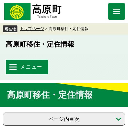
ペ
メ
ー
ニ
メ
ジ
ュ
ニ
の
ー
ュ
先
を
トップページ
>
高原町移住・定住情報
ー
頭
飛
で
ば
高原町移住・定住情報
す
し
。
て
本
文
メニュー
へ
本
高原町移住・定住情報
文
ページ内目次