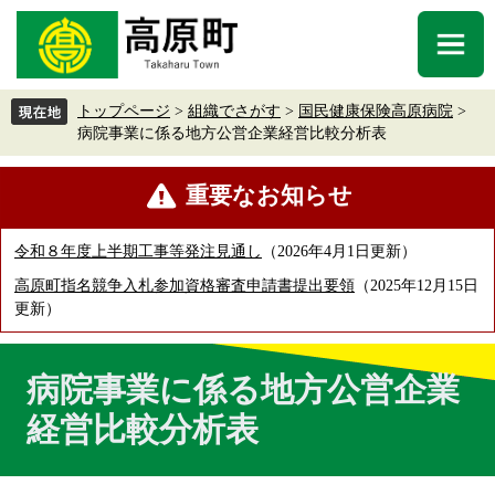
ペ
メ
ー
ニ
メ
ジ
ュ
ニ
の
ー
ュ
先
を
トップページ
>
組織でさがす
>
国民健康保険高原病院
>
ー
頭
飛
病院事業に係る地方公営企業経営比較分析表
で
ば
す
し
本
重要なお知らせ
。
て
文
本
文
令和８年度上半期工事等発注見通し
2026年4月1日更新
へ
高原町指名競争入札参加資格審査申請書提出要領
2025年12月15日
更新
病院事業に係る地方公営企業
経営比較分析表