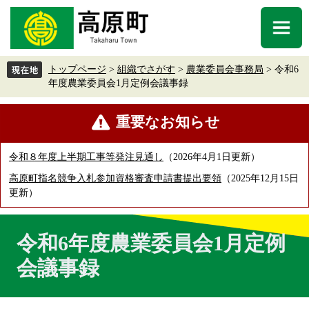
ペ
メ
ー
ニ
メ
ジ
ュ
ニ
の
ー
ュ
先
を
トップページ
>
組織でさがす
>
農業委員会事務局
>
令和6
ー
頭
飛
年度農業委員会1月定例会議事録
で
ば
す
し
本
重要なお知らせ
。
て
文
本
文
令和８年度上半期工事等発注見通し
2026年4月1日更新
へ
高原町指名競争入札参加資格審査申請書提出要領
2025年12月15日
更新
令和6年度農業委員会1月定例
会議事録