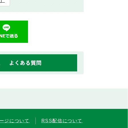
す）
ージについて
RSS配信について