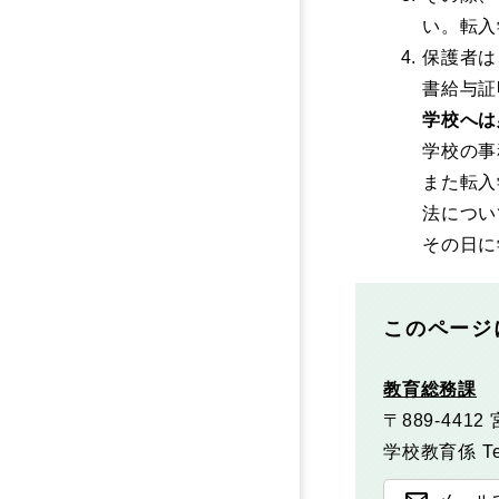
い。転入
保護者は
書給与証
学校へは
学校の事
また転入
法につい
その日に
このページ
教育総務課
〒889-4412
学校教育係
T