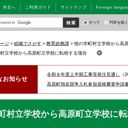
本文へ
ご利用ガイド
サイトマップ
Foreign langu
検
すべて
PDFを除
索
対
象
ージ
>
組織でさがす
>
教育総務課
>
他の市町村立学校から高
村立学校から高原町立学校に転校する場合
令和８年度上半期工事等発注見通し
なお知らせ
高原町指名競争入札参加資格審査申請
町村立学校から高原町立学校に転