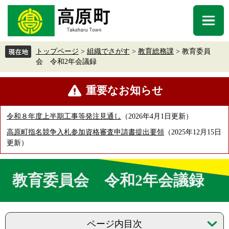
ペ
メ
ー
ニ
メ
ジ
ュ
ニ
の
ー
ュ
先
を
トップページ
>
組織でさがす
>
教育総務課
>
教育委員
ー
頭
飛
会 令和2年会議録
で
ば
す
し
本
重要なお知らせ
。
て
文
本
文
令和８年度上半期工事等発注見通し
2026年4月1日更新
へ
高原町指名競争入札参加資格審査申請書提出要領
2025年12月15日
更新
教育委員会 令和2年会議録
ページ内目次