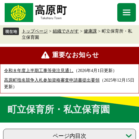
ペ
メ
ー
ニ
メ
ジ
ュ
ニ
の
ー
ュ
先
を
トップページ
>
組織でさがす
>
健康課
>
町立保育所・私
ー
頭
飛
立保育園
で
ば
す
し
本
重要なお知らせ
。
て
文
本
文
令和８年度上半期工事等発注見通し
2026年4月1日更新
へ
高原町指名競争入札参加資格審査申請書提出要領
2025年12月15日
更新
町立保育所・私立保育園
ページ内目次