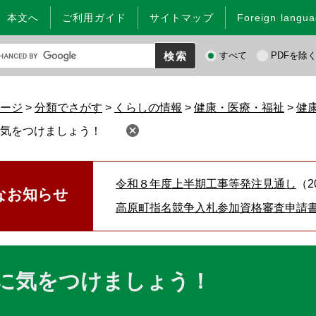
本文へ
ご利用ガイド
サイトマップ
Foreign langu
検
すべて
PDFを除
索
対
象
ージ
>
分類でさがす
>
くらしの情報
>
健康・医療・福祉
>
健
気をつけましょう！
令和８年度上半期工事等発注見通し
なお知らせ
高原町指名競争入札参加資格審査申請
に気をつけましょう！