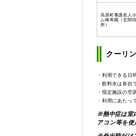
高原町養護老人
ム峰寿園（玄関
所）
クーリ
・利用できる日
・飲料水は各自
・指定施設の空
・利用にあたっ
※熱中症は室
アコン等を使
※外出時だけ