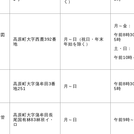
）
く）
月～金：
館図
午前8時3
高原町大字西麓392番
月～日（祝日・年末
5時
地
年始を除く）
）
土・日：
午前10時
高原町大字蒲牟田3番
午前8時3
月～日
地251
5時
高原町大字蒲牟田長
（管
尾国有林83林班イ・
月～日
午前9時
ロ