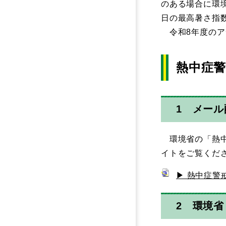
のある場合に環
日の最高暑さ指
令和8年度のアラ
熱中症
1 メー
環境省の「熱中
イトをご覧くだ
▶ 熱中症警
2 環境