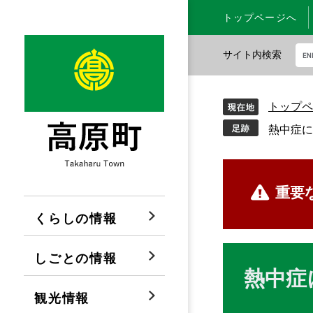
ペ
メ
トップページへ
ー
ニ
ジ
ュ
サイト内検索
の
ー
先
を
G
頭
飛
o
トップペ
で
ば
o
す
し
g
熱中症に
。
て
l
本
e
文
カ
本
重要
へ
ス
文
タ
くらしの情報
ム
検
しごとの情報
索
熱中症
観光情報