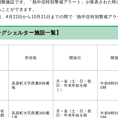
避難施設です。「熱中症特別警戒アラート」が発表された時
ることができます。
、4月22日から10月21日までの間で「熱中症特別警戒ア
ングシェルター施設一覧】
）
所在地
開放日
開
月～金（土・日・祝
高原町大字西麓899番
午前8時3
日・年末年始を除
地
5時
く）
福祉
月～金（土・日・祝
高原町大字西麓360番
午前8時3
み館
日・年末年始を除
1号
5時