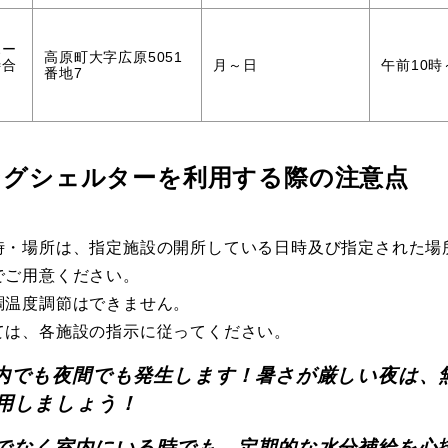
ホー
高原町大字広原5051
待合
月～日
午前10時
番地7
ングシェルターを利用する際の注意点
時・場所は、指定施設の開所している日時及び指定された場
でご用意ください。
調温度調節はできません。
ては、各施設の指示に従ってください。
内でも夜間でも発生します！暑さが厳しい夜は、
用しましょう！
でなく室内にいる時でも、定期的な水分補給を心