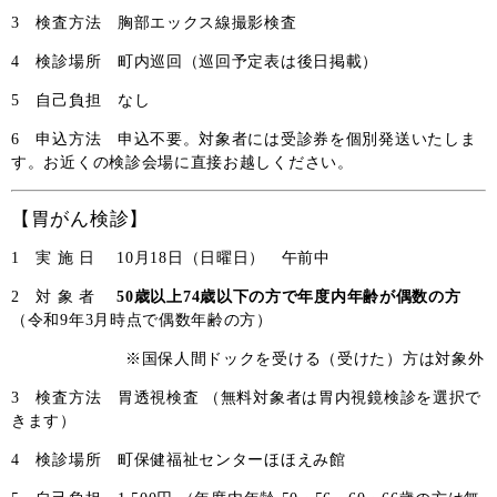
3 検査方法 胸部エックス線撮影検査
4 検診場所 町内巡回（巡回予定表は後日掲載）
5 自己負担 なし
6 申込方法 申込不要。対象者には受診券を個別発送いたしま
す。お近くの検診会場に直接お越しください。
【胃がん検診】
1 実 施 日 10
月18日（日曜日） 午前中
2 対 象 者
50
歳以上74歳以下の方で年度内年齢が偶数の方
（令和9年3月時点で偶数年齢の方）
※国保人間ドックを受ける（受けた）方は対象外
3 検査方法 胃透視検査 （無料対象者は胃内視鏡検診を選択で
きます）
4 検診場所 町保健福祉センターほほえみ館