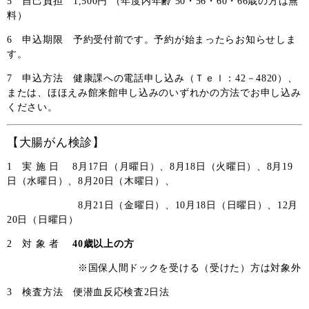
5 自己負担 1,500円 （年度内年齢 50・56・60・66歳の方は無
料）
6 申込期限 予約受付前です。予約が始まったらお知らせしま
す。
7 申込方法 健康課への電話申し込み（Ｔｅｌ：42－4820）、
または、ほほえみ館来館申し込みのいずれかの方法でお申し込み
ください。
【大腸がん検診】
1 実 施 日
8月17日（月曜日）、8月18日（火曜日）、8月19
日（水曜日）、8月20日（木曜日）、
8月21日（金曜日）、
10月18日（日曜日）、12月
20日（日曜日）
2 対 象 者
40歳以上の方
※国保人間ドックを受ける（受けた）方は対象外
3 検査方法 便潜血反応検査2日法