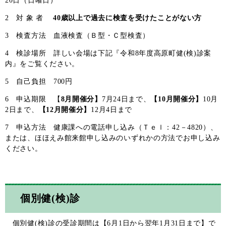
20日（日曜日）
2 対 象 者
4
0歳以上で過去に検査を受けたことがない方
3 検査方法 血液検査（Ｂ型・Ｃ型検査）
4 検診場所 詳しい会場は下記『令和8年度高原町健(検)診案
内』をご覧ください。
5 自己負担 700円
6 申込期限 【
8月開催分】
7月24日まで、
【10月開催分】
10月
2日まで、
【12月開催分】
12月4日まで
7 申込方法 健康課への電話申し込み（Ｔｅｌ：42－4820）、
または、ほほえみ館来館申し込みのいずれかの方法でお申し込み
ください。
個別健(検)診
個別健(検)診の受診期間は【6月1日から翌年1月31日まで】で