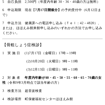
5 自己負担 2,500円（年度内年齢 30・36・40歳の方は無料）
6 申込期限 現在【
7月17日開催分】
の予約受付中（6月12日ま
で）
7 申込方法 健康課への電話申し込み（Ｔｅｌ：42－4820）、
または、ほほえみ館来館申し込みのいずれかの方法でお申し込み
ください。
【骨粗しょう症検診】
1 実 施 日
(1)7月17日（金曜日）17時～19時
(2)10月20日（火曜日）9時～11時
(3)12月13日（日曜日）9時～11時
2 対 象 者
年度内年齢が40・45・50・55・60・65・70歳の女
性
（令和9年3月時点で該当年齢の方）
3 検査方法 超音波検査
4 検診場所 町保健福祉センターほほえみ館