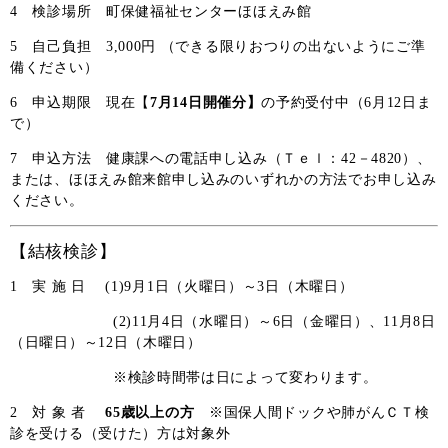
4 検診場所 町保健福祉センターほほえみ館
5 自己負担 3,000円 （できる限りおつりの出ないようにご準
備ください）
6 申込期限 現在【
7月14日開催分】
の予約受付中（6月12日ま
で）
7 申込方法 健康課への電話申し込み（Ｔｅｌ：42－4820）、
または、ほほえみ館来館申し込みのいずれかの方法でお申し込み
ください。
【結核検診】
1 実 施 日
(1)9月1日（火曜日）～3日（木曜日）
(2)11月4日（水曜日）～6日（金曜日）、11月8日
（日曜日）～12日（木曜日）
※検診時間帯は日によって変わります。
2 対 象 者
65
歳以上の方
※国保人間ドックや肺がんＣＴ検
診を受ける（受けた）方は対象外