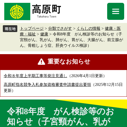
ペ
メ
ー
ニ
メ
ジ
ュ
ニ
の
ー
ュ
先
を
トップページ
>
分類でさがす
>
くらしの情報
>
健康・医
ー
頭
飛
療・福祉
>
健康
>
令和8年度 がん検診等のお知らせ（子
で
ば
宮頸がん、乳がん、肺がん、胃がん、大腸がん、前立腺が
す
し
ん、骨粗しょう症、肝炎ウイルス検診）
。
て
本
本
重要なお知らせ
文
文
へ
令和８年度上半期工事等発注見通し
2026年4月1日更新
高原町指名競争入札参加資格審査申請書提出要領
2025年12月15日
更新
令和8年度 がん検診等のお
知らせ（子宮頸がん、乳が