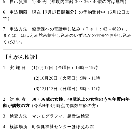
5 自己負担 1,000円（年度内年齢 30・36・40歳の方は無料）
6 申込期限 現在【
7月17日開催分】
の予約受付中（6月12日ま
で）
7 申込方法 健康課への電話申し込み（Ｔｅｌ：42－4820）、
または、ほほえみ館来館申し込みのいずれかの方法でお申し込み
ください。
【乳がん検診】
1 実 施 日 (1)7月17日（金曜日）14時～19時
(2)10月20日（火曜日）9時～11時
(3)12月13日（日曜日）9時～11時
2 対 象 者
30
・36歳の女性、40歳以上の女性のうち年度内年
齢が偶数の方
（令和9年3月時点で偶数年齢の方）
3 検査方法 マンモグラフィ、超音波検査
4 検診場所 町保健福祉センターほほえみ館