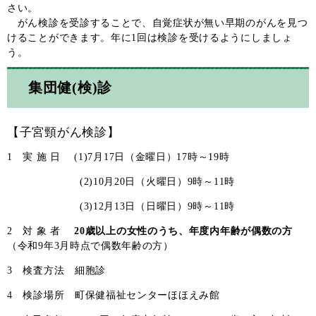
さい。
がん検診を受診することで、自覚症状が無い早期のがんを見つ
けることができます。年に1回は検診を受けるようにしましょ
う。
集団健(検)診
【子宮頸がん検診】
1 実 施 日
(1)7月17日（金曜日）17時～19時
(2)10月20日（火曜日）9時～11時
(3)12月13日（日曜日）9時～11時
2 対 象 者
20歳以上の女性のうち、年度内年齢が偶数の方
（令和9年3月時点で偶数年齢の方）
3 検査方法 細胞診
4 検診場所 町保健福祉センターほほえみ館