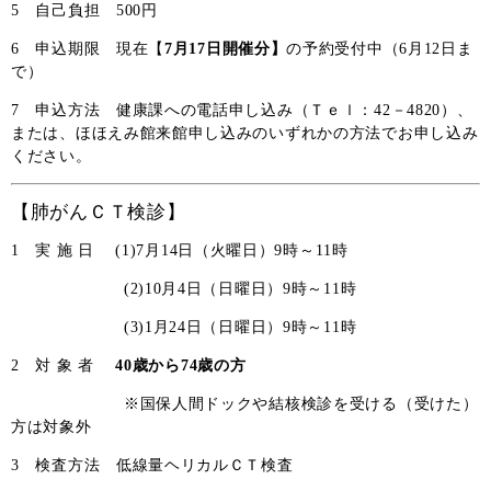
5 自己負担 500円
6 申込期限 現在【
7月17日開催分】
の予約受付中（6月12日ま
で）
7 申込方法 健康課への電話申し込み（Ｔｅｌ：42－4820）、
または、ほほえみ館来館申し込みのいずれかの方法でお申し込み
ください。
【肺がんＣＴ検診】
1 実 施 日
(1)7月14日（火曜日）9時～11時
(2)10月4日（日曜日）9時～11時
(3)1月24日（日曜日）9時～11時
2 対 象 者
40歳から74歳の方
※国保人間ドックや結核検診を受ける（受けた）
方は対象外
3 検査方法 低線量ヘリカルＣＴ検査