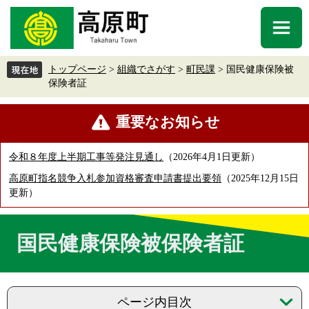
ペ
メ
ー
ニ
メ
ジ
ュ
ニ
の
ー
ュ
先
を
トップページ
>
組織でさがす
>
町民課
>
国民健康保険被
ー
頭
飛
保険者証
で
ば
す
し
本
重要なお知らせ
。
て
文
本
文
令和８年度上半期工事等発注見通し
2026年4月1日更新
へ
高原町指名競争入札参加資格審査申請書提出要領
2025年12月15日
更新
国民健康保険被保険者証
ページ内目次