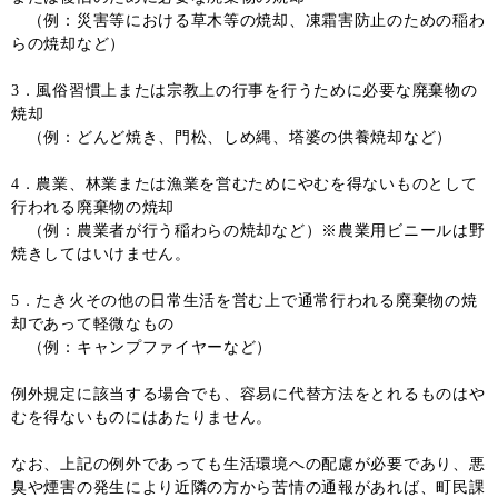
（例：災害等における草木等の焼却、凍霜害防止のための稲わ
らの焼却など）
3．風俗習慣上または宗教上の行事を行うために必要な廃棄物の
焼却
（例：どんど焼き、門松、しめ縄、塔婆の供養焼却など）
4．農業、林業または漁業を営むためにやむを得ないものとして
行われる廃棄物の焼却
（例：農業者が行う稲わらの焼却など）※農業用ビニールは野
焼きしてはいけません。
5．たき火その他の日常生活を営む上で通常行われる廃棄物の焼
却であって軽微なもの
（例：キャンプファイヤーなど）
例外規定に該当する場合でも、容易に代替方法をとれるものはや
むを得ないものにはあたりません。
なお、上記の例外であっても生活環境への配慮が必要であり、悪
臭や煙害の発生により近隣の方から苦情の通報があれば、町民課