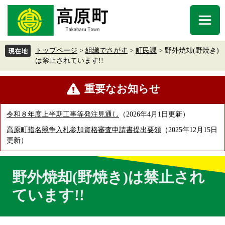
ペ
メ
ー
ニ
メ
ジ
ュ
ニ
の
ー
ュ
先
を
トップページ
>
組織でさがす
>
町民課
>
野外焼却(野焼き)
ー
頭
飛
は禁止されています!!
で
ば
す
し
本
重要なお知らせ
。
て
文
本
文
令和８年度上半期工事等発注見通し
2026年4月1日更新
へ
高原町指名競争入札参加資格審査申請書提出要領
2025年12月15日
更新
野外焼却(野焼き)は禁止され
ています!!