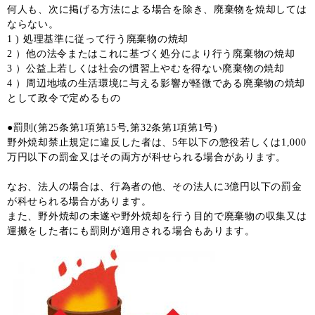
何人も、次に掲げる方法による場合を除き、廃棄物を焼却しては
ならない。
1 ) 処理基準に従って行う廃棄物の焼却
2 ）他の法令またはこれに基づく処分により行う廃棄物の焼却
3 ）公益上若しくは社会の慣習上やむを得ない廃棄物の焼却
4 ）周辺地域の生活環境に与える影響が軽微である廃棄物の焼却
として政令で定めるもの
●罰則(第25条第1項第15号,第32条第1項第1号)
野外焼却禁止規定に違反した者は、5年以下の懲役若しくは1,000
万円以下の罰金又はその両方が科せられる場合があります。
なお、法人の場合は、行為者の他、その法人に3億円以下の罰金
が科せられる場合があります。
また、野外焼却の未遂や野外焼却を行う目的で廃棄物の収集又は
運搬をした者にも罰則が適用される場合もあります。