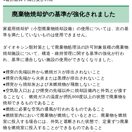
廃棄物焼却炉の基準が強化されました
家庭用焼却炉（小型廃棄物焼却設備）の使用については、次の基
準を満たしていないものは使用できません。
ダイオキシン類対策として廃棄物処理法の許可対象規模の廃棄物
焼却施設について、構造・維持管理に関する基準の強化が行わ
れ、基準に適合しない施設の使用ができなくなりました。
●煙突の先端以外から燃焼ガスが排出されないこと
●煙突の先端から火炎または黒煙が排出されないこと
●煙突から焼却灰および未燃焼物が飛散しないこと
●空気取入口および煙突の先端以外に焼却設備内と外気とが接す
ることなく、燃焼ガスの温度が摂氏800度以上の状態で廃棄物を
焼却できるものであること
●燃焼に必要な空気の通風が行われるものであること
●燃焼室内において廃棄物が燃焼しているときに、廃棄物を燃焼
室に投入する場合には、外気と遮断された状態で、定量ずつ廃棄
物を燃焼室に投入することができるものであること