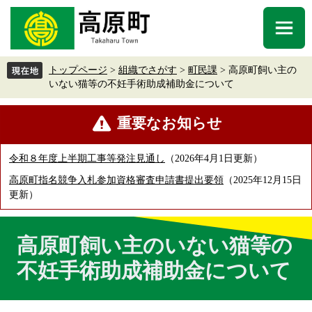
ペ
メ
ー
ニ
メ
ジ
ュ
ニ
の
ー
ュ
先
を
トップページ
>
組織でさがす
>
町民課
>
高原町飼い主の
ー
頭
飛
いない猫等の不妊手術助成補助金について
で
ば
す
し
本
重要なお知らせ
。
て
文
本
文
令和８年度上半期工事等発注見通し
2026年4月1日更新
へ
高原町指名競争入札参加資格審査申請書提出要領
2025年12月15日
更新
高原町飼い主のいない猫等の
不妊手術助成補助金について