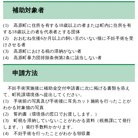
補助対象者
(1) 高原町に住所を有する18歳以上の者または町内に住所を有
する18歳以上の者を代表者とする団体
(2) おおむね生後6か月以上の飼い主のいない猫に不妊手術を受
けさせる者
(3) 高原町における税の滞納がない者
(4) 高原町暴力団排除条例第2条に該当しない者
申請方法
不妊手術実施後に補助金交付申請書に次に掲げる書類を添え
て、町民課環境係へ提出してください。
(1) 手術前の写真及び手術後に耳先カット施術を行ったことが
わかる対象猫の写真
(2) 誓約書（環境係の窓口でお渡しします。）
(3) 町税を滞納していないことがわかる資料（税務課にて発行
します。）発行手数料かかります。
(4) 不妊手術を行ったことがわかる領収書