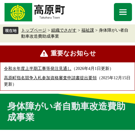
ペ
メ
ー
ニ
メ
ジ
ュ
ニ
の
ー
ュ
先
を
トップページ
>
組織でさがす
>
福祉課
>
身体障がい者自
ー
頭
飛
動車改造費助成事業
で
ば
す
し
本
重要なお知らせ
。
て
文
本
文
令和８年度上半期工事等発注見通し
2026年4月1日更新
へ
高原町指名競争入札参加資格審査申請書提出要領
2025年12月15日
更新
身体障がい者自動車改造費助
成事業