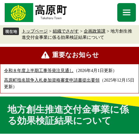
ペ
メ
ー
ニ
メ
ジ
ュ
ニ
の
ー
ュ
先
を
トップページ
>
組織でさがす
>
企画政策課
>
地方創生推
ー
頭
飛
進交付金事業に係る効果検証結果について
で
ば
す
し
本
重要なお知らせ
。
て
文
本
文
令和８年度上半期工事等発注見通し
2026年4月1日更新
へ
高原町指名競争入札参加資格審査申請書提出要領
2025年12月15日
更新
地方創生推進交付金事業に係
る効果検証結果について