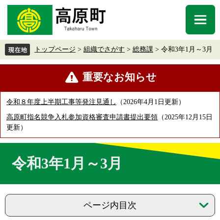
ペ
メ
ー
ニ
メ
ジ
ュ
ニ
の
ー
ュ
先
を
トップページ
>
組織でさがす
>
総務課
>
令和3年1月～3月
ー
頭
飛
で
ば
本
重要なお知らせ
す
し
文
。
て
本
令和８年度上半期工事等発注見通し
2026年4月1日更新
文
高原町指名競争入札参加資格審査申請書提出要領
2025年12月15日
へ
更新
令和3年1月～3月
ページ内目次