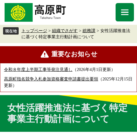
ペ
メ
ー
ニ
メ
ジ
ュ
ニ
の
ー
ュ
先
を
トップページ
>
組織でさがす
>
総務課
>
女性活躍推進法
ー
頭
飛
に基づく特定事業主行動計画について
で
ば
す
し
本
重要なお知らせ
。
て
文
本
文
令和８年度上半期工事等発注見通し
2026年4月1日更新
へ
高原町指名競争入札参加資格審査申請書提出要領
2025年12月15日
更新
女性活躍推進法に基づく特定
事業主行動計画について