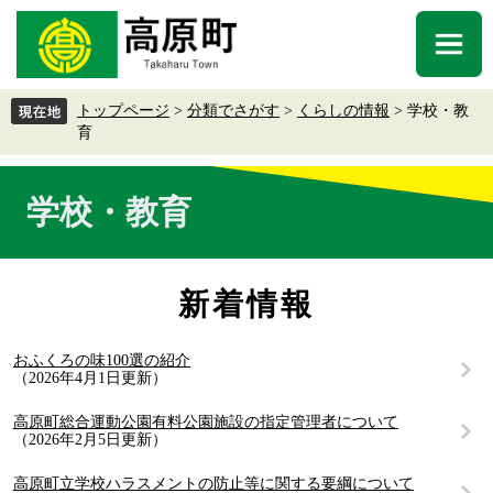
ペ
メ
ー
ニ
メ
ジ
ュ
ニ
の
ー
ュ
先
を
トップページ
>
分類でさがす
>
くらしの情報
>
学校・教
ー
頭
飛
育
で
ば
す
し
本
。
て
学校・教育
文
本
文
へ
新着情報
おふくろの味100選の紹介
2026年4月1日更新
高原町総合運動公園有料公園施設の指定管理者について
2026年2月5日更新
高原町立学校ハラスメントの防止等に関する要綱について