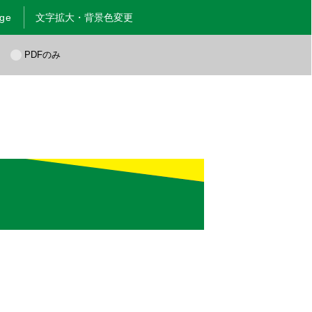
age
文字拡大・背景色変更
く
PDFのみ