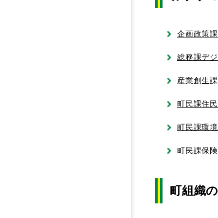
企画政策
総務課デ
産業創生
町民課住民
町民課環境
町民課保険
町組織