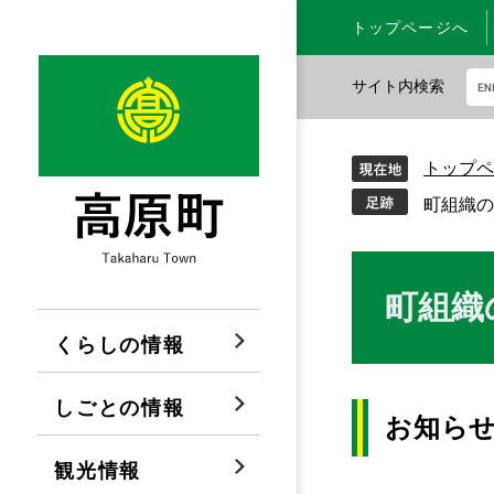
ペ
メ
トップページへ
ー
ニ
ジ
ュ
サイト内検索
の
ー
先
を
G
頭
飛
o
トップペ
で
ば
o
す
し
g
町組織の
。
て
l
本
e
文
カ
本
町組織
へ
ス
文
タ
くらしの情報
ム
検
しごとの情報
索
お知ら
観光情報