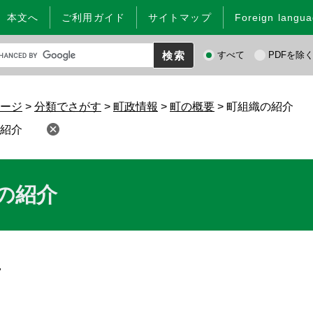
本文へ
ご利用ガイド
サイトマップ
Foreign langu
検
すべて
PDFを除
索
対
象
ージ
>
分類でさがす
>
町政情報
>
町の概要
>
町組織の紹介
紹介
の紹介
せ