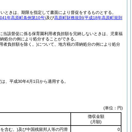
ないときは、期限を指定して書面により督促をするものとする。
和41年高原町条例第10号)
及び
高原町財務規則
(平成18年高原町規則
に当該督促に係る保育園利用者負担額を完納しないときは、児童福
滞納処分の例により処分することができる。
用者負担額を除く。)
について、地方税の滞納処分の例により処分
は、平成30年4月1日から適用する。
(単位：円)
徴収金額
(月額)
帯を含む。)
及び中国残留邦人等の円滑
0