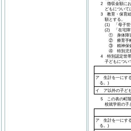
2 徴収金額に
どもについて
3 教育・保育
額とする。
(1) 「母
(2) 「在宅
① 身体障
② 療育手
③ 精神保
④ 特別児
4 特別認定世
子どもについ
ア 生計を一にす
る。)
イ ア以外の子ど
5 この表の町
校就学前の子
ア 生計を一にす
る。)