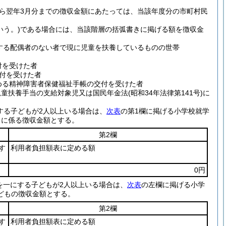
から翌年3月分までの徴収金額にあたっては、当該年度分の市町村民
いう。)である場合には、当該階層の括弧書きに掲げる額を徴収金
規定する配偶者のない者で現に児童を扶養しているものの世帯
付を受けた者
交付を受けた者
定める精神障害者保健福祉手帳の交付を受けた者
童扶養手当の支給対象児又は国民年金法(昭和34年法律第141号)に
する子どもが2人以上いる場合は、
次表
の第1欄に掲げる小学校就学
もに係る徴収金額とする。
第2欄
す
利用者負担額表に定める額
0円
計を一にする子どもが2人以上いる場合は、
次表
の左欄に掲げる小学
どもの徴収金額とする。
第2欄
す
利用者負担額表に定める額