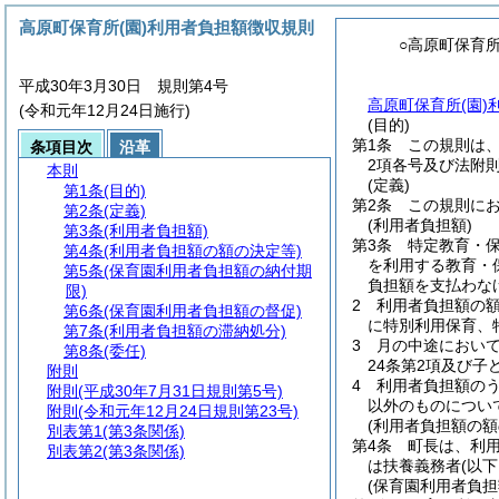
高原町保育所(園)利用者負担額徴収規則
○高原町保育所
平成30年3月30日 規則第4号
高原町保育所(園)
(令和元年12月24日施行)
(目的)
第1条
この規則は
条項目次
沿革
2項各号及び法附
本則
(定義)
第1条
(目的)
第2条
この規則に
第2条
(定義)
(利用者負担額)
第3条
(利用者負担額)
第3条
特定教育・
第4条
(利用者負担額の額の決定等)
を利用する教育・
第5条
(保育園利用者負担額の納付期
負担額を支払わな
限)
2
利用者負担額の
第6条
(保育園利用者負担額の督促)
に特別利用保育、
第7条
(利用者負担額の滞納処分)
3
月の中途におい
第8条
(委任)
24条第2項及び
附則
4
利用者負担額の
附則
(平成30年7月31日規則第5号)
以外のものについ
附則
(令和元年12月24日規則第23号)
(利用者負担額の額
別表第1
(第3条関係)
第4条
町長は、利
別表第2
(第3条関係)
は扶養義務者
(以
(保育園利用者負担