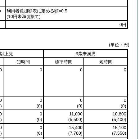
の
利用者負担額表に定める額×0.5
(10円未満切捨て)
0円
(単位：円)
歳以上児
3歳未満児
短時間
標準時間
短時間
0
0
0
0
0
0
0
0
)
(0)
(0)
(0)
0
0
11,000
10,800
)
(0)
(5,500)
(5,400)
0
0
15,400
15,100
)
(0)
(7,700)
(7,550)