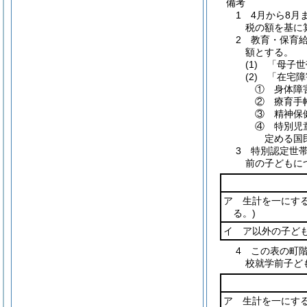
備考
1 4月から8
税の額を基に
2 教育・保育
額とする。
(1) 「母
(2) 「在宅
① 身体障
② 療育手帳
③ 精神保
④ 特別児
定める国
3 特別認定世
前の子どもに
ア 生計を一にす
る。)
イ ア以外の子ど
4 この表の町
校就学前子ど
ア 生計を一にす