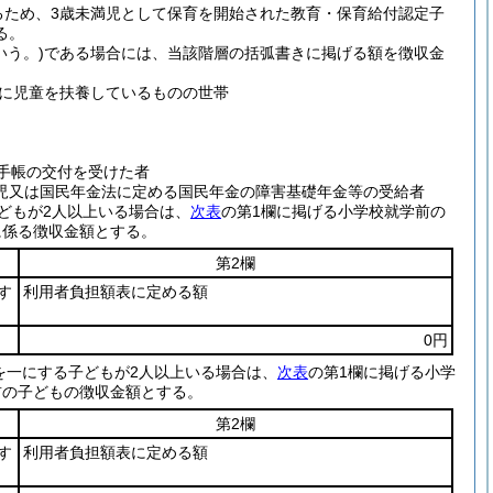
るため、3歳未満児として保育を開始された教育・保育給付認定子
る。
いう。)である場合には、当該階層の括弧書きに掲げる額を徴収金
現に児童を扶養しているものの世帯
手帳の交付を受けた者
児又は国民年金法に定める国民年金の障害基礎年金等の受給者
どもが2人以上いる場合は、
次表
の第1欄に掲げる小学校就学前の
に係る徴収金額とする。
第2欄
す
利用者負担額表に定める額
0円
計を一にする子どもが2人以上いる場合は、
次表
の第1欄に掲げる小学
前の子どもの徴収金額とする。
第2欄
す
利用者負担額表に定める額