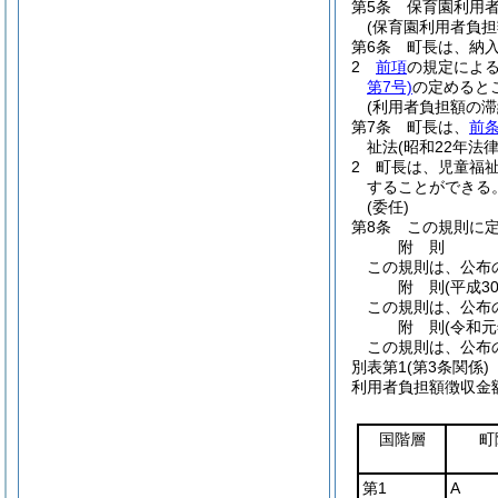
第5条
保育園利用
(保育園利用者負担
第6条
町長は、納
2
前項
の規定によ
第7号)
の定めると
(利用者負担額の滞
第7条
町長は、
前条
祉法
(昭和22年法律
2
町長は、児童福祉
することができる
(委任)
第8条
この規則に
附
則
この規則は、公布
附
則
(平成3
この規則は、公布
附
則
(令和元
この規則は、公布
別表第1
(第3条関係)
利用者負担額徴収金
国階層
町
第1
A