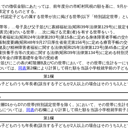
月までの徴収金額にあたっては、前年度分の市町村民税の額を基に、9月
算定するものとする。
給付認定子どもの属する世帯が次に掲げる世帯(以下「特別認定世帯」と
子世帯等」…母子及び父子並びに寡婦福祉法(昭和39年法律第129号)に
障害児(者)のいる世帯」…次に掲げる児童(者)を有する世帯をいう。
害者福祉法(昭和24年法律第283号)第15条に定める身体障害者手帳の交
制度要綱(昭和48年9月27日厚生省発児第156号)に定める療育手帳の
健及び精神障害者福祉に関する法律(昭和25年法律第123号)第45条に
童扶養手当等の支給に関する法律(昭和39年法律第134号)に定める特別児
民年金の障害基礎年金等の受給者
帯並びにこの表の町階層B及びCの世帯において、その世帯に生計を一に
ついては、
同表
第2欄により計算して得た額を当該小学校就学前の子ど
第1欄
る子どものうち年長者
(該当する子どもが2人以上の場合はそのうち1人と
も
階層D1からD7の世帯(特別認定世帯を除く。)において、その世帯に生
もについては、
同表
の右欄により計算して得た額を当該小学校就学前子
第1欄
る子どものうち年長者
(該当する子どもが2人以上の場合はそのうち1人と