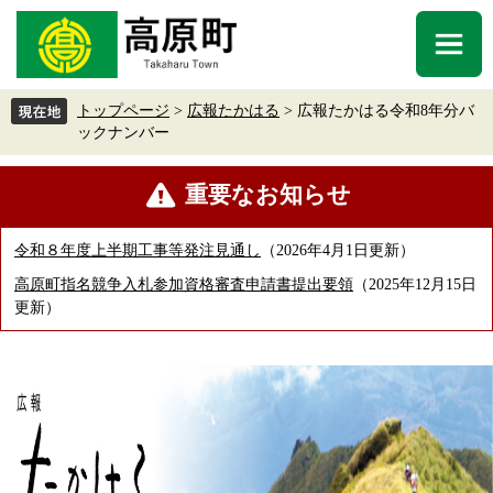
ペ
メ
ー
ニ
メ
ジ
ュ
ニ
の
ー
ュ
先
を
トップページ
>
広報たかはる
>
広報たかはる令和8年分バ
ー
頭
飛
ックナンバー
で
ば
す
し
重要なお知らせ
。
て
本
文
令和８年度上半期工事等発注見通し
2026年4月1日更新
へ
高原町指名競争入札参加資格審査申請書提出要領
2025年12月15日
更新