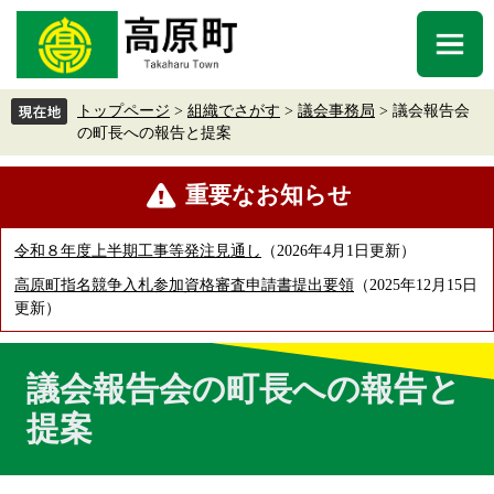
ペ
メ
ー
ニ
メ
ジ
ュ
ニ
の
ー
ュ
先
を
トップページ
>
組織でさがす
>
議会事務局
>
議会報告会
ー
頭
飛
の町長への報告と提案
で
ば
す
し
本
重要なお知らせ
。
て
文
本
文
令和８年度上半期工事等発注見通し
2026年4月1日更新
へ
高原町指名競争入札参加資格審査申請書提出要領
2025年12月15日
更新
議会報告会の町長への報告と
提案