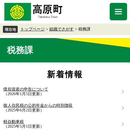
ペ
メ
ー
ニ
メ
ジ
ュ
ニ
の
ー
ュ
先
を
トップページ
>
組織でさがす
>
税務課
ー
頭
飛
で
ば
本
す
し
税務課
文
。
て
本
文
へ
新着情報
償却資産の申告について
2026年1月5日更新
個人住民税の公的年金からの特別徴収
2025年6月2日更新
軽自動車税
2025年5月1日更新