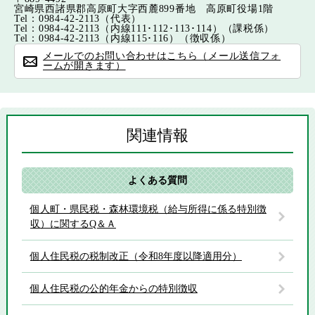
宮崎県西諸県郡高原町大字西麓899番地 高原町役場1階
Tel：0984-42-2113
（代表）
Tel：0984-42-2113（内線111･112･113･114）
（課税係）
Tel：0984-42-2113（内線115･116）
（徴収係）
メールでのお問い合わせはこちら（メール送信フォ
ームが開きます）
関連情報
よくある質問
個人町・県民税・森林環境税（給与所得に係る特別徴
収）に関するQ＆Ａ
個人住民税の税制改正（令和8年度以降適用分）
個人住民税の公的年金からの特別徴収