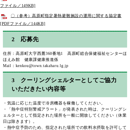
ファイル／149KB]
〇（参考）高原町指定暑熱避難施設の運用に関する協定書
[PDFファイル／144KB]
2 応募先
住所：高原町大字西麓360番地1 高原町総合保健福祉センターほ
ほえみ館 健康課健康推進係
Mail：
kenkou@town.takaharu.lg.jp
3 クーリングシェルターとしてご協力
いただきたい内容等
・気温に応じた温度で冷房機器を稼働してください。
・「熱中症特別警戒アラート」が発表された時は、クーリングシ
ェルターとして指定された場所を一般に開放してください（休業
日は除きます）。
・熱中症予防のため、指定された場所での飲料水摂取を許可して