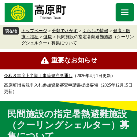
ペ
メ
ー
ニ
メ
ジ
ュ
ニ
の
ー
ュ
先
を
トップページ
>
分類でさがす
>
くらしの情報
>
健康・医
ー
頭
飛
療・福祉
>
健康
>
民間施設の指定暑熱避難施設（クーリン
で
ば
グシェルター）募集について
す
し
。
て
本
重要なお知らせ
本
文
文
へ
令和８年度上半期工事等発注見通し
2026年4月1日更新
高原町指名競争入札参加資格審査申請書提出要領
2025年12月15日
更新
民間施設の指定暑熱避難施設
（クーリングシェルター）募
集について