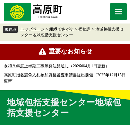
ペ
メ
ー
ニ
メ
ジ
ュ
ニ
の
ー
ュ
先
を
トップページ
>
組織でさがす
>
福祉課
>
地域包括支援セ
ー
頭
飛
ンター地域包括支援センター
で
ば
す
し
本
重要なお知らせ
。
て
文
本
文
令和８年度上半期工事等発注見通し
2026年4月1日更新
へ
高原町指名競争入札参加資格審査申請書提出要領
2025年12月15日
更新
地域包括支援センター地域包
括支援センター