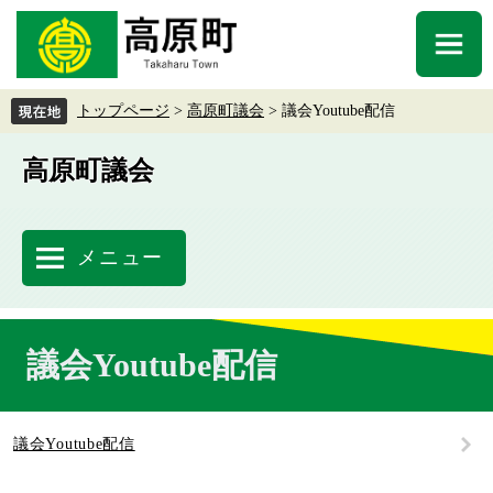
ペ
メ
ー
ニ
メ
ジ
ュ
ニ
の
ー
ュ
先
を
トップページ
>
高原町議会
>
議会Youtube配信
ー
頭
飛
で
ば
高原町議会
す
し
。
て
本
文
メニュー
へ
本
議会Youtube配信
文
議会Youtube配信