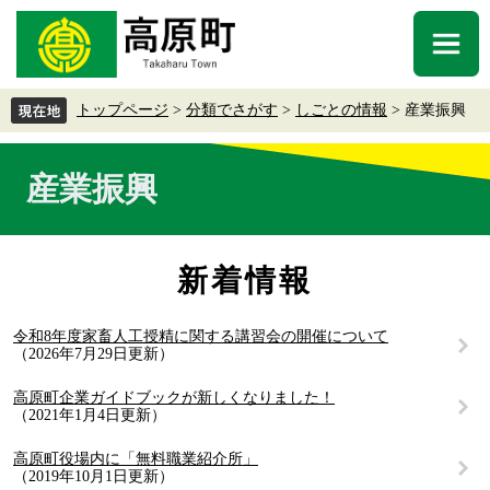
ペ
メ
ー
ニ
メ
ジ
ュ
ニ
の
ー
ュ
先
を
トップページ
>
分類でさがす
>
しごとの情報
>
産業振興
ー
頭
飛
で
ば
本
す
し
産業振興
文
。
て
本
文
へ
新着情報
令和8年度家畜人工授精に関する講習会の開催について
2026年7月29日更新
高原町企業ガイドブックが新しくなりました！
2021年1月4日更新
高原町役場内に「無料職業紹介所」
2019年10月1日更新