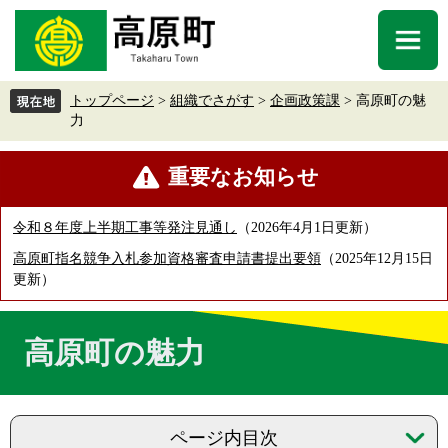
ペ
メ
ー
ニ
メ
ジ
ュ
ニ
の
ー
ュ
先
を
トップページ
>
組織でさがす
>
企画政策課
>
高原町の魅
ー
頭
飛
力
で
ば
す
し
本
重要なお知らせ
。
て
文
本
文
令和８年度上半期工事等発注見通し
2026年4月1日更新
へ
高原町指名競争入札参加資格審査申請書提出要領
2025年12月15日
更新
高原町の魅力
ページ内目次