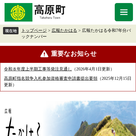
ペ
メ
ー
ニ
メ
ジ
ュ
ニ
の
ー
ュ
先
を
トップページ
>
広報たかはる
>
広報たかはる令和7年分バ
ー
頭
飛
ックナンバー
で
ば
す
し
重要なお知らせ
。
て
本
文
令和８年度上半期工事等発注見通し
2026年4月1日更新
へ
高原町指名競争入札参加資格審査申請書提出要領
2025年12月15日
更新