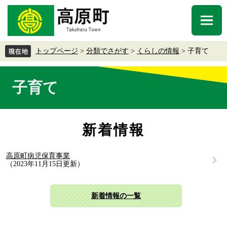
ペ
メ
ー
ニ
メ
ジ
ュ
ニ
の
ー
ュ
先
を
トップページ
>
分類でさがす
>
くらしの情報
>
子育て
ー
頭
飛
で
ば
本
す
し
子育て
文
。
て
本
文
へ
新着情報
高原町病児保育事業
2023年11月15日更新
新着情報の一覧