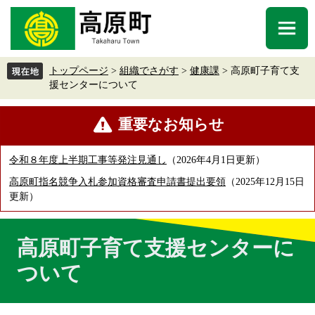
ペ
メ
ー
ニ
メ
ジ
ュ
ニ
の
ー
ュ
先
を
トップページ
>
組織でさがす
>
健康課
>
高原町子育て支
ー
頭
飛
援センターについて
で
ば
す
し
本
重要なお知らせ
。
て
文
本
文
令和８年度上半期工事等発注見通し
2026年4月1日更新
へ
高原町指名競争入札参加資格審査申請書提出要領
2025年12月15日
更新
高原町子育て支援センターに
ついて